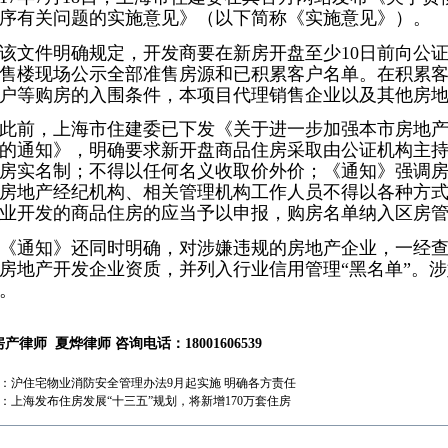
序有关问题的实施意见》（以下简称《实施意见》）。
件明确规定，开发商要在新房开盘至少10日前向公证
售楼现场公示全部准售房源和已积累客户名单。在积累
户等购房的入围条件，本项目代理销售企业以及其他房
前，上海市住建委已下发《关于进一步加强本市房地产
的通知》，明确要求新开盘商品住房采取由公证机构主
房实名制；不得以任何名义收取价外价；《通知》强调
房地产经纪机构、相关管理机构工作人员不得以各种方
业开发的商品住房的应当予以申报，购房名单纳入区房
通知》还同时明确，对涉嫌违规的房地产企业，一经查
房地产开发企业资质，并列入行业信用管理“黑名单”。
。
房产律师
夏烨律师
咨询电话：18001606539
：
沪住宅物业消防安全管理办法9月起实施 明确各方责任
：
上海发布住房发展“十三五”规划，将新增170万套住房