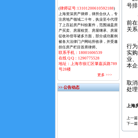
号排
律师证号:13101200610592188
(
)
上海资深房产律师，律所合伙人，专
该文
注房地产领域二十年，执业至今代理
前在
了上百起房产纠纷案件，范围涵盖房
关系
产买卖、房屋租赁、房屋继承、房屋
征收补偿等诸多方面，部分成功案例
此
被各大法律门户网站所收录，并受邀
行为
担任房产栏目首席律师。
实购
联系手机：18001606539
在线 Q Q：
1290775528
业、
地址：上海市徐汇区肇嘉浜路789
本企
号28楼
更多 >>>
《
取消
>> 公告动态
处理
上海
上一篇
下一篇