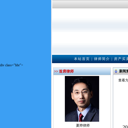
本站首页
|
律师简介
|
房产买
div class="hbr">
>> 首席律师
新闻
查看方
夏烨律师
20