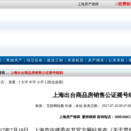
收费标
上海房产律师
卖
|
离婚房产
|
动迁征收
|
建设工程
|
房屋租赁
|
房产继承
|
公房承租
|
资讯
→ 上海出台商品房销售公证摇号细则
式： 查看：[
大字
中字
小字
] [双击滚屏]
上海出台商品房销售公证摇号
来源： 互联网转载 作者：未知 发表日期： 2017-07-20 09:47:0
上海房产律师
夏烨律师
咨询电话：180016065
17年7月18日，上海市住建委在其官方网站发布《关于